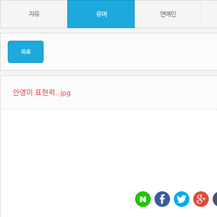
자유
유머
연예인
목록
안영미 표현력..jpg