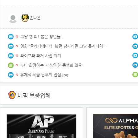
손나은
그냥 쌩 피! 뽑은 청년들..
N
영화 '글래디에이터' 봤던 남자라면 그냥 못지나치는 곳.mp4
N
와이프와 과거 사진 찍기
N
누나 화장하는 거 방해한 동생의 최후
N
유재석 세금 납부의 진실.jpg
N
베픽 보증업체