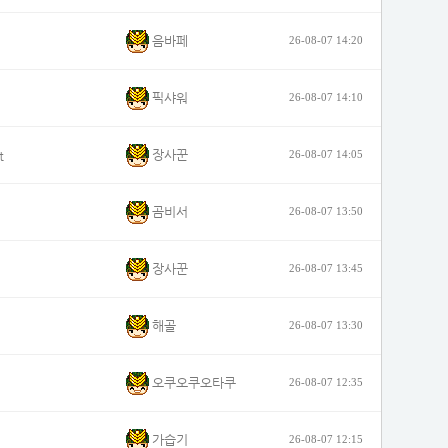
음바페
26-08-07 14:20
픽샤워
26-08-07 14:10
장사꾼
t
26-08-07 14:05
곰비서
26-08-07 13:50
장사꾼
26-08-07 13:45
해골
26-08-07 13:30
오쿠오쿠오타쿠
26-08-07 12:35
가습기
26-08-07 12:15