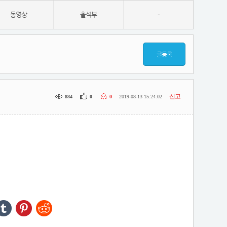
동영상
출석부
-
글등록
신고
884
0
0
2019-08-13 15:24:02