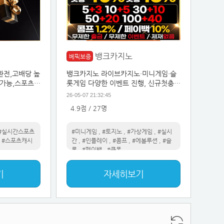
뱅크카지노
베픽보증
환전,고배당 높
뱅크카지노 라이브카지노·미니게임·슬
 가능,스포츠
롯게임 다양한 이벤트 진행, 신규첫충·
능
재충·페이백·콤프 지급 혜택과 빠른충전
26-05-07 21:32:45
무제한환전 지원
4.9점 / 27명
#실시간스포츠
#미니게임
,
#토지노
,
#가상게임
,
#실시
,
#스포츠캐시
간
,
#인플레이
,
#콤프
,
#에볼루션
,
#슬
롯
,
#페이백
,
#쿠폰
기
자세히보기