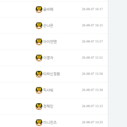
음바페
26-08-07 16:17
손나은
26-08-07 16:15
아이언맨
26-08-07 15:57
이영자
26-08-07 15:51
타짜신정환
26-08-07 15:50
픽샤워
26-08-07 15:30
정해인
26-08-07 15:15
미니언즈
26-08-07 14:35