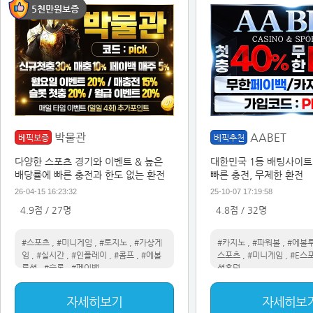
5천만원보증
박물관
AABET
베픽보증
베픽추천
다양한 스포츠 경기와 이벤트 & 높은
대한민국 1등 배팅사이트 
배당률에 빠른 충전과 한도 없는 환전
빠른 충전, 무제한 환전
26-04-15 16:23:32
25-10-07 17:19:58
4.9점 / 27명
4.8점 / 32명
#스포츠
,
#미니게임
,
#토지노
,
#가상게
#카지노
,
#파워볼
,
#에볼
임
,
#실시간
,
#인플레이
,
#콤프
,
#에볼
스포츠
,
#미니게임
,
#E스
루션
,
#슬롯
,
#페이백
션홀덤
자세히보기
자세히보