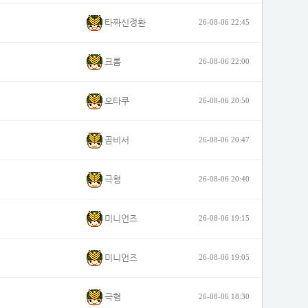
타짜신정환
26-08-06 22:45
크롬
26-08-06 22:00
오타쿠
26-08-06 20:50
곰비서
26-08-06 20:47
극혐
26-08-06 20:40
미니언즈
26-08-06 19:15
미니언즈
26-08-06 19:05
극혐
26-08-06 18:30