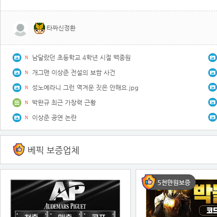
타짜신정환
남달랐던 초등학교 4학년 시절 백종원
N
개그맨 이상준 전설의 보쌈 사건
N
성노예라니 그런 역겨운 짓은 안해요.jpg
N
박완규 최근 가창력 근황
N
이상준 공연 논란
N
베픽 보증업체
5천만원보증