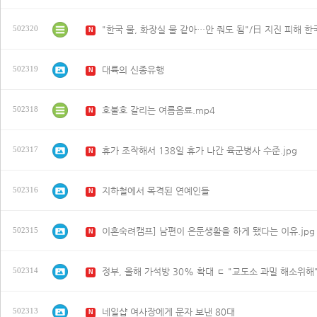
502320
N
대륙의 신종유행
502319
N
호불호 갈리는 여름음료.mp4
502318
N
휴가 조작해서 138일 휴가 나간 육군병사 수준.jpg
502317
N
지하철에서 목격된 연예인들
502316
N
이혼숙려캠프] 남편이 은둔생활을 하게 됐다는 이유.jpg
502315
N
정부, 올해 가석방 30% 확대 ㄷ "교도소 과밀 해소위해
502314
N
네일샵 여사장에게 문자 보낸 80대
502313
N