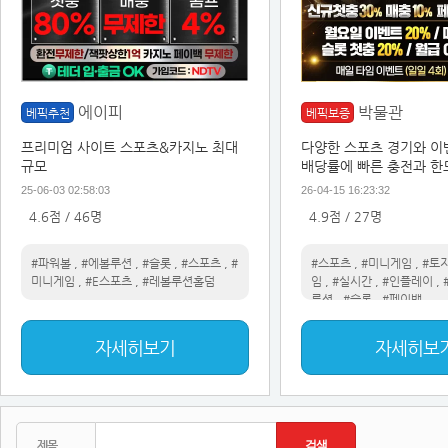
에이피
박물관
베픽추천
베픽보증
프리미엄 사이트 스포츠&카지노 최대
다양한 스포츠 경기와 이
규모
배당률에 빠른 충전과 한
25-06-03 02:58:03
26-04-15 16:23:32
4.6점 / 46명
4.9점 / 27명
#파워볼
,
#에볼루션
,
#슬롯
,
#스포츠
,
#
#스포츠
,
#미니게임
,
#토
미니게임
,
#E스포츠
,
#레볼루션홀덤
임
,
#실시간
,
#인플레이
,
루션
,
#슬롯
,
#페이백
자세히보기
자세히보