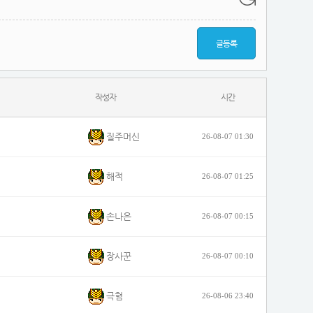
글등록
작성자
시간
질주머신
26-08-07 01:30
해적
26-08-07 01:25
손나은
26-08-07 00:15
장사꾼
26-08-07 00:10
극혐
26-08-06 23:40