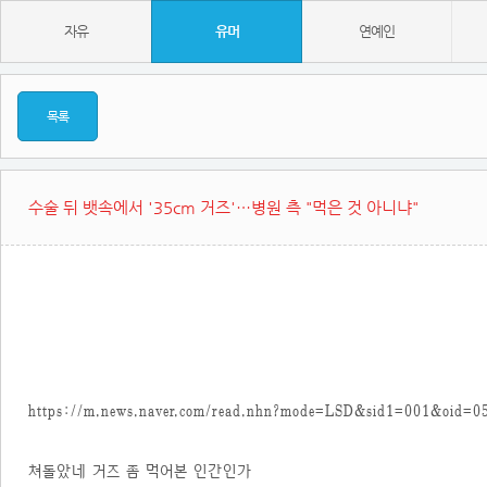
자유
유머
연예인
목록
수술 뒤 뱃속에서 '35cm 거즈'…병원 측 "먹은 것 아니냐"
https://m.news.naver.com/read.nhn?mode=LSD&sid1=001&oid=
쳐돌았네 거즈 좀 먹어본 인간인가