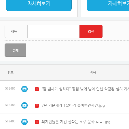
자세히보기
자세히보
전체
번호
제목
“땀 냄새가 심하다” 평점 낮게 받아 인센 삭감된 설치 기사
502485
N
7년 키운개가 1살아기 물어죽인사건.jpg
502484
N
외지인들은 기겁 한다는 호주 문화 ㄷㄷ..jpg
502483
N