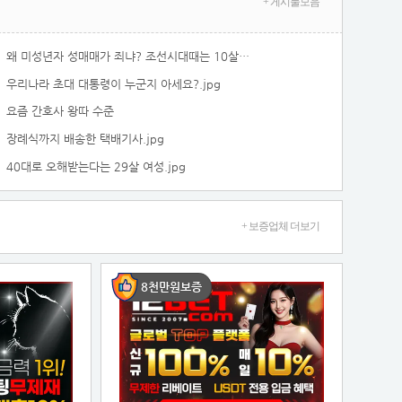
+ 게시물모음
왜 미성년자 성매매가 죄냐? 조선시대때는 10살짜리 여자도 신부로 맞이했
우리나라 초대 대통령이 누군지 아세요?.jpg
요즘 간호사 왕따 수준
장례식까지 배송한 택배기사.jpg
40대로 오해받는다는 29살 여성.jpg
+ 보증업체 더보기
8천만원보증