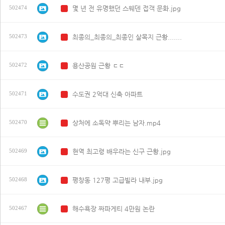
몇 년 전 유명했던 스웨덴 접객 문화.jpg
502474
N
최종의_최종의_최종인 살목지 근황.......
502473
N
용산공원 근황 ㄷㄷ
502472
N
수도권 2억대 신축 아파트
502471
N
상처에 소독약 뿌리는 남자.mp4
502470
N
현역 최고령 배우라는 신구 근황.jpg
502469
N
평창동 127평 고급빌라 내부.jpg
502468
N
해수욕장 짜파게티 4만원 논란
502467
N