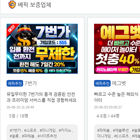
베픽 보증업체
7번가
에그벳
베픽추천
베픽추천
유일무이한 7번가의 품격 검증된 안전
빠르고 수준 높은 해외식 
과 프리미엄 서비스를 직접 경험하세요
이터
26-05-20 11:29:49
25-06-03 03:05:27
5점 / 18명
4.6점 / 44명
#7번가
,
#스포츠
,
#미니게임
,
#카지노
,
#파워볼
,
#에볼루션
,
#슬
#슬롯
,
#파워볼
,
#사이트추천
미니게임
,
#E스포츠
,
#레