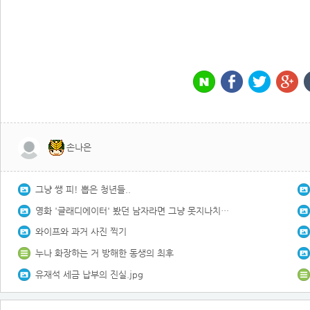
손나은
그냥 쌩 피! 뽑은 청년들..
영화 '글래디에이터' 봤던 남자라면 그냥 못지나치는 곳.mp4
와이프와 과거 사진 찍기
누나 화장하는 거 방해한 동생의 최후
유재석 세금 납부의 진실.jpg