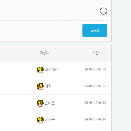
글등록
작성자
시간
질주머신
26-08-07 01:30
해적
26-08-07 01:25
손나은
26-08-07 00:15
장사꾼
26-08-07 00:10