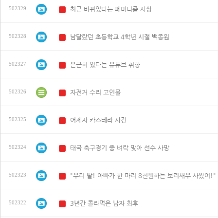
최근 바뀌었다는 페미니즘 사상
502329
N
남달랐던 초등학교 4학년 시절 백종원
502328
N
은근히 있다는 유튜브 취향
502327
N
자전거 수리 고인물
502326
N
어제자 카스테라 사건
502325
N
태국 축구경기 중 벼락 맞아 선수 사망
502324
N
"우리 딸! 아빠가 한 마리 8천원하는 보리새우 사왔어!"
502323
N
3년간 콜라먹은 남자 최후
502322
N