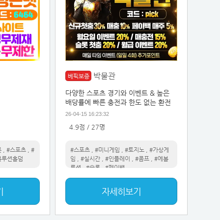
박물관
베픽보증
다양한 스포츠 경기와 이벤트 & 높은
배당률에 빠른 충전과 한도 없는 환전
26-04-15 16:23:32
4.9점 / 27명
롯
,
#스포츠
,
#
#스포츠
,
#미니게임
,
#토지노
,
#가상게
볼루션홀덤
임
,
#실시간
,
#인플레이
,
#콤프
,
#에볼
루션
,
#슬롯
,
#페이백
기
자세히보기