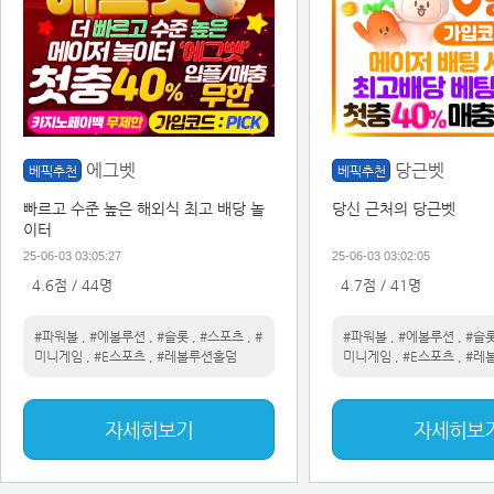
에그벳
당근벳
베픽추천
베픽추천
빠르고 수준 높은 해외식 최고 배당 놀
당신 근처의 당근벳
이터
25-06-03 03:05:27
25-06-03 03:02:05
4.6점 / 44명
4.7점 / 41명
#파워볼
,
#에볼루션
,
#슬롯
,
#스포츠
,
#
#파워볼
,
#에볼루션
,
#슬
미니게임
,
#E스포츠
,
#레볼루션홀덤
미니게임
,
#E스포츠
,
#레
자세히보기
자세히보