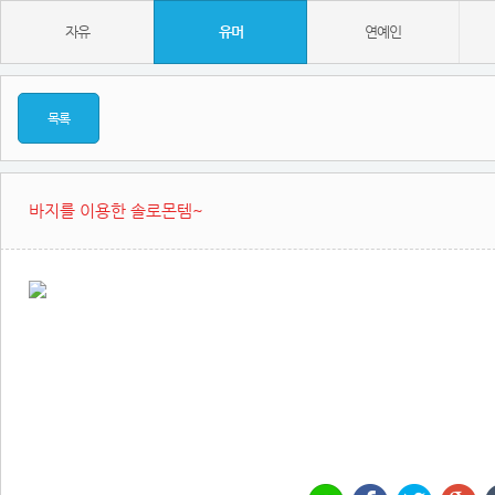
자유
유머
연예인
목록
바지를 이용한 솔로몬템~