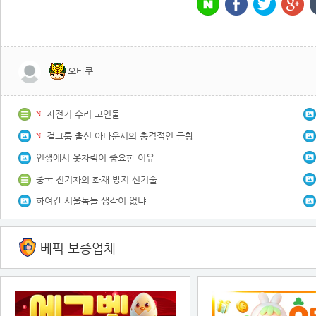
오타쿠
자전거 수리 고인물
N
걸그룹 출신 아나운서의 충격적인 근황
N
인생에서 옷차림이 중요한 이유
중국 전기차의 화재 방지 신기술
하여간 서울놈들 생각이 없냐
베픽 보증업체