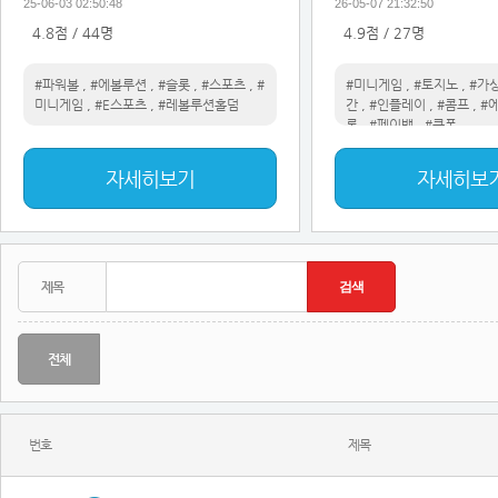
25-06-03 02:50:48
26-05-07 21:32:50
지원
4.8점 / 44명
4.9점 / 27명
#파워볼
,
#에볼루션
,
#슬롯
,
#스포츠
,
#
#미니게임
,
#토지노
,
#가
미니게임
,
#E스포츠
,
#레볼루션홀덤
간
,
#인플레이
,
#콤프
,
#
롯
,
#페이백
,
#쿠폰
자세히보기
자세히보
전체
번호
제목