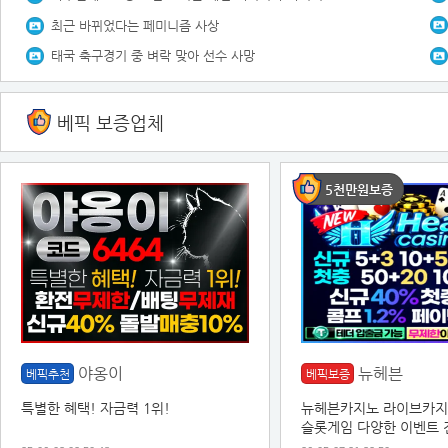
최근 바뀌었다는 페미니즘 사상
태국 축구경기 중 벼락 맞아 선수 사망
베픽 보증업체
5천만원보증
야옹이
뉴헤븐
베픽추천
베픽보증
특별한 혜택! 자금력 1위!
뉴헤븐카지노 라이브카지
슬롯게임 다양한 이벤트 진
충·페이백 혜택과 빠른충