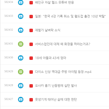
배인규 자살 헬스 유튜버 반응
502434
N
일본: "한국 4강 기록 취소 및 월드컵 출전 10년 박탈"
502433
N
재벌가 날벼락 소식
502432
N
서비스업인데 대체 왜 화장을 하라는거죠?
502431
N
18세 아들과 43세 엄마
502430
N
다이소 신상 역대급 주방 아이템 등장.mp4
502429
N
오사카 흉기 난동범에 실탄 발사
502428
N
못생기게 태어난 삶에 대한 한탄
502427
N