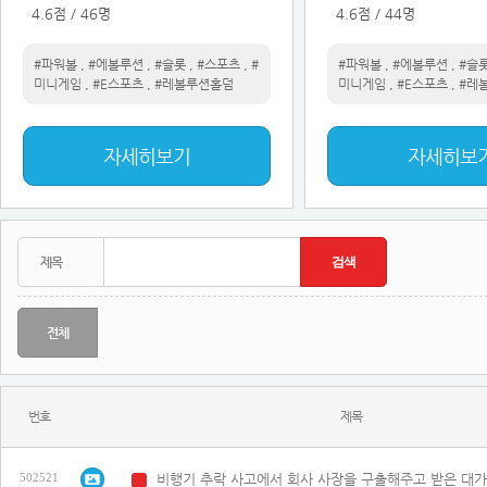
4.6점 / 46명
4.6점 / 44명
#파워볼
,
#에볼루션
,
#슬롯
,
#스포츠
,
#
#파워볼
,
#에볼루션
,
#슬
미니게임
,
#E스포츠
,
#레볼루션홀덤
미니게임
,
#E스포츠
,
#레
자세히보기
자세히보
전체
번호
제목
비행기 추락 사고에서 회사 사장을 구출해주고 받은 대가
502521
N