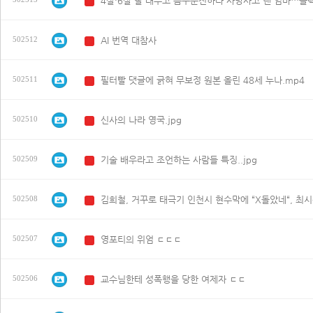
N
AI 번역 대참사
502512
N
필터빨 댓글에 긁혀 무보정 원본 올린 48세 누나.mp4
502511
N
신사의 나라 영국.jpg
502510
N
기술 배우라고 조언하는 사람들 특징..jpg
502509
N
502508
N
영포티의 위엄 ㄷㄷㄷ
502507
N
교수님한테 성폭행을 당한 여제자 ㄷㄷ
502506
N