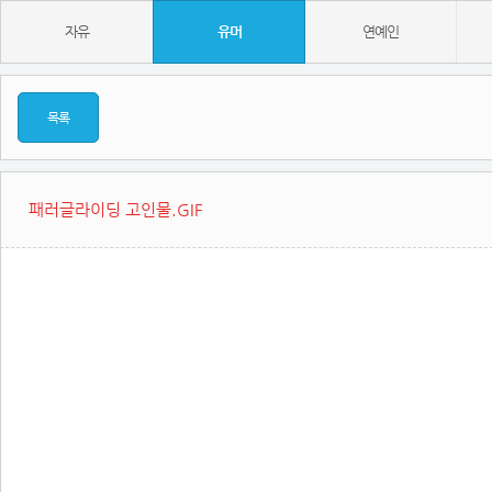
자유
유머
연예인
목록
패러글라이딩 고인물.GIF