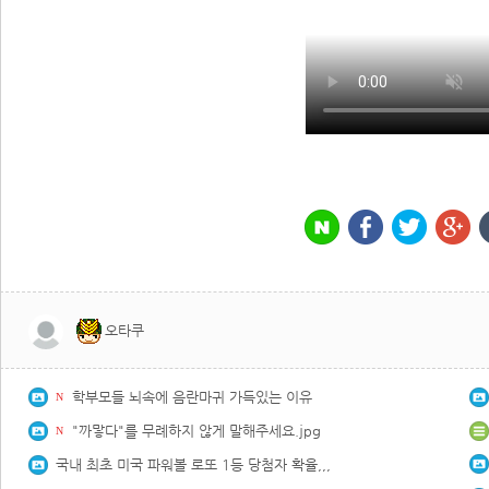
오타쿠
학부모들 뇌속에 음란마귀 가득있는 이유
N
"까맣다"를 무례하지 않게 말해주세요.jpg
N
국내 최초 미국 파워볼 로또 1등 당첨자 확율,,,