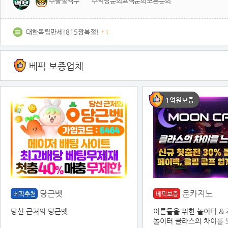
수술실백구
수익방문의프젝문의모든문의
대한독립만세!815광복절!
+ 1
베픽 보증업체
1억원보증
당근벳
문카지노
베픽추천
베픽보증
당신 근처의 당근벳
어른들을 위한 놀이터 &
놀이터 클라스의 차이를