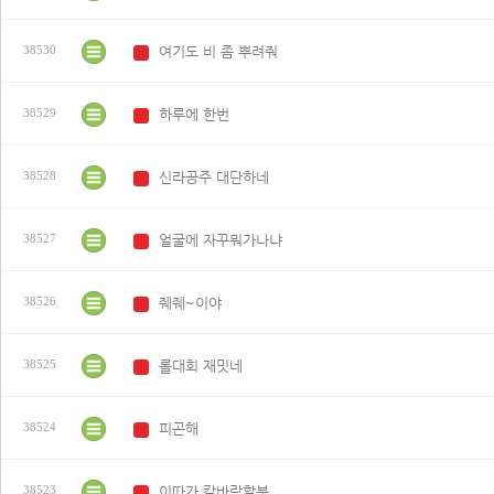
여기도 비 좀 뿌려줘
38530
N
하루에 한번
38529
N
신라공주 대단하네
38528
N
얼굴에 자꾸뭐가나냐
38527
N
줴줴~이야
38526
N
롤대회 재밋네
38525
N
피곤해
38524
N
이따가 칼바람할분
38523
N