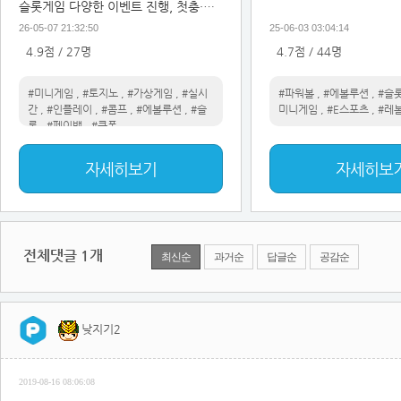
슬롯게임 다양한 이벤트 진행, 첫충·재
충·페이백 혜택과 빠른충전 무제한환전
26-05-07 21:32:50
25-06-03 03:04:14
지원
4.9점 / 27명
4.7점 / 44명
#미니게임
,
#토지노
,
#가상게임
,
#실시
#파워볼
,
#에볼루션
,
#슬
간
,
#인플레이
,
#콤프
,
#에볼루션
,
#슬
미니게임
,
#E스포츠
,
#레
롯
,
#페이백
,
#쿠폰
자세히보기
자세히보
전체댓글
1
개
최신순
과거순
답글순
공감순
낮지기2
2019-08-16 08:06:08