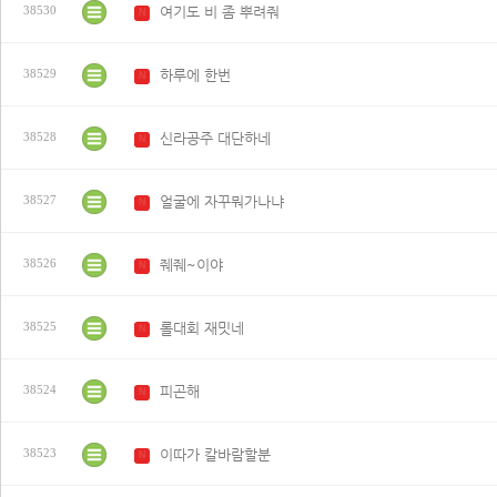
여기도 비 좀 뿌려줘
38530
N
하루에 한번
38529
N
신라공주 대단하네
38528
N
얼굴에 자꾸뭐가나냐
38527
N
줴줴~이야
38526
N
롤대회 재밋네
38525
N
피곤해
38524
N
이따가 칼바람할분
38523
N