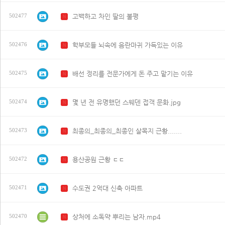
고백하고 차인 딸의 불평
502477
N
학부모들 뇌속에 음란마귀 가득있는 이유
502476
N
배선 정리를 전문가에게 돈 주고 맡기는 이유
502475
N
몇 년 전 유명했던 스웨덴 접객 문화.jpg
502474
N
최종의_최종의_최종인 살목지 근황.......
502473
N
용산공원 근황 ㄷㄷ
502472
N
수도권 2억대 신축 아파트
502471
N
상처에 소독약 뿌리는 남자.mp4
502470
N