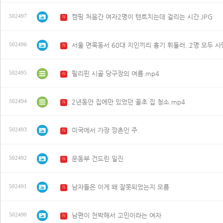
캠핑 처음간 여자2명이 텐트치는데 걸리는 시간.JPG
502497
N
서울 면목동서 60대 지인끼리 흉기 휘둘러..2명 모두 사
502496
N
필리핀 시골 당구장의 여름.mp4
502495
N
2년동안 집에만 있었던 꼴초 집 청소.mp4
502494
N
미국에서 가장 깡촌인 주.
502493
N
운동부 건드린 일진
502492
N
남자들은 이게 왜 잘못되었는지 모름
502491
N
남편이 천박해서 고민이라는 여자
502490
N