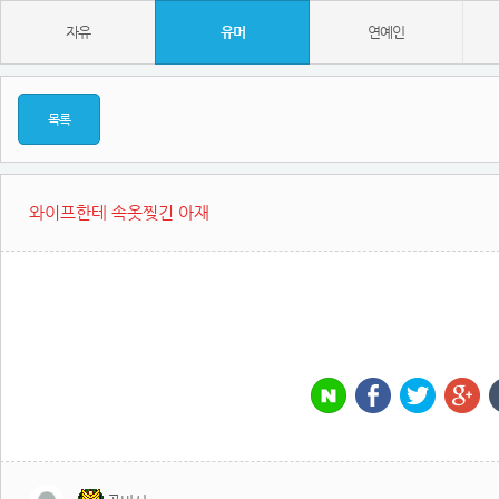
자유
유머
연예인
목록
와이프한테 속옷찢긴 아재