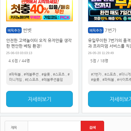
썬벳
7번가
베픽추천
베픽추천
안전한 고액놀이터 오직 유저만을 생각
유일무이한 7번가의 품격
한 편안한 베팅 환경!
과 프리미엄 서비스를 직
25-06-03 03:03:13
26-05-20 11:29:49
4.6점 / 44명
5점 / 18명
#파워볼
,
#에볼루션
,
#슬롯
,
#스포츠
,
#
#7번가
,
#스포츠
,
#미니게
미니게임
,
#E스포츠
,
#레볼루션홀덤
#슬롯
,
#파워볼
,
#사이트
자세히보기
자세히보