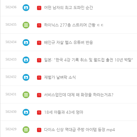
어떤 남자의 최고 도파민 순간
502436
N
하이닉스 277층 스트리머 근황 ㄷㄷ
502435
N
배인규 자살 헬스 유튜버 반응
502434
N
일본: "한국 4강 기록 취소 및 월드컵 출전 10년 박탈"
502433
N
재벌가 날벼락 소식
502432
N
서비스업인데 대체 왜 화장을 하라는거죠?
502431
N
18세 아들과 43세 엄마
502430
N
다이소 신상 역대급 주방 아이템 등장.mp4
502429
N