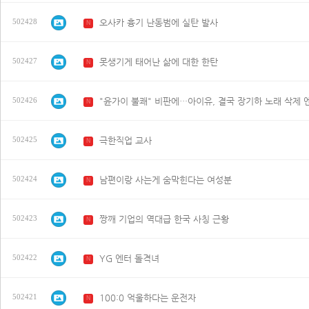
오사카 흉기 난동범에 실탄 발사
502428
N
못생기게 태어난 삶에 대한 한탄
502427
N
"윤가이 불쾌" 비판에…아이유, 결국 장기하 노래 삭제 
502426
N
극한직업 교사
502425
N
남편이랑 사는게 숨막힌다는 여성분
502424
N
짱깨 기업의 역대급 한국 사칭 근황
502423
N
YG 엔터 돌격녀
502422
N
100:0 억울하다는 운전자
502421
N