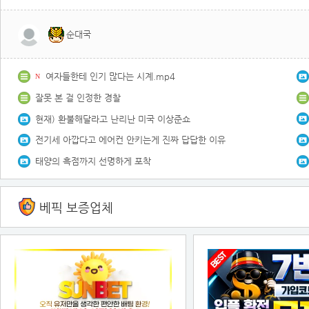
순대국
여자들한테 인기 많다는 시계.mp4
N
잘못 본 걸 인정한 경찰
현재) 환불해달라고 난리난 미국 이상준쇼
전기세 아깝다고 에어컨 안키는게 진짜 답답한 이유
태양의 흑점까지 선명하게 포착
베픽 보증업체