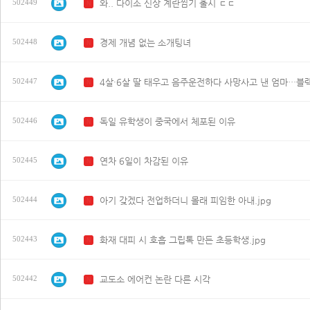
와.. 다이소 신상 계란찜기 출시 ㄷㄷ
502449
N
경제 개념 없는 소개팅녀
502448
N
502447
N
독일 유학생이 중국에서 체포된 이유
502446
N
연차 6일이 차감된 이유
502445
N
아기 갖겠다 전업하더니 몰래 피임한 아내.jpg
502444
N
화재 대피 시 호흡 그립톡 만든 초등학생.jpg
502443
N
교도소 에어컨 논란 다른 시각
502442
N