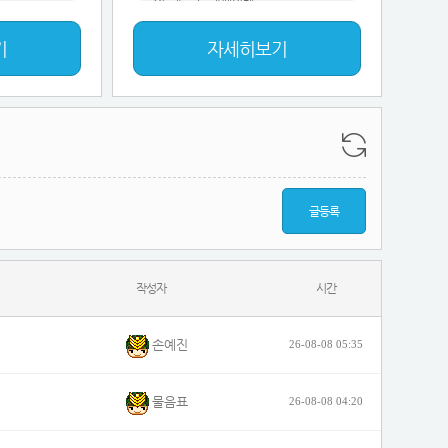
루션
,
#슬롯
,
#페이백
기
자세히보기
글등록
작성자
시간
손예진
26-08-08 05:35
물음표
26-08-08 04:20