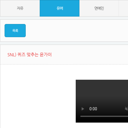
자유
유머
연예인
목록
SNL) 퀴즈 맞추는 윤가이