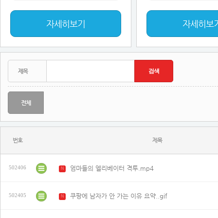
자세히보기
자세히보
전체
번호
제목
엄마들의 엘리베이터 격투.mp4
502406
N
쿠팡에 남자가 안 가는 이유 요약..gif
502405
N