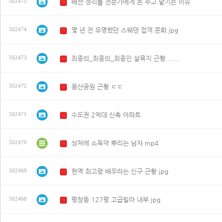
배선 정리를 전문가에게 돈 주고 맡기는 이유
502475
N
몇 년 전 유명했던 스웨덴 접객 문화.jpg
502474
N
최종의_최종의_최종인 살목지 근황.......
502473
N
용산공원 근황 ㄷㄷ
502472
N
수도권 2억대 신축 아파트
502471
N
상처에 소독약 뿌리는 남자.mp4
502470
N
현역 최고령 배우라는 신구 근황.jpg
502469
N
평창동 127평 고급빌라 내부.jpg
502468
N