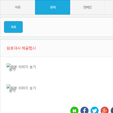
자유
유머
연예인
목록
원효대사 해골펩시