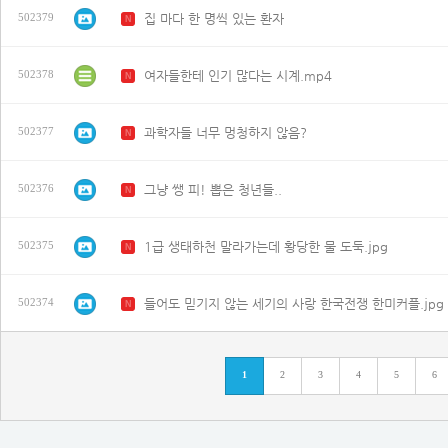
집 마다 한 명씩 있는 환자
502379
N
여자들한테 인기 많다는 시계.mp4
502378
N
과학자들 너무 멍청하지 않음?
502377
N
그냥 쌩 피! 뽑은 청년들..
502376
N
1급 생태하천 말라가는데 황당한 물 도둑.jpg
502375
N
들어도 믿기지 않는 세기의 사랑 한국전쟁 한미커플.jpg
502374
N
1
2
3
4
5
6