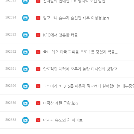
전자발찌 연예인 1호 정치적 소신 발언
502395
N
알고보니 흙수저 출신인 배우 이성경.jpg
502394
N
KFC에서 청혼한 커플
502393
N
국내 최초 미국 파워볼 로또 1등 당첨자 확율,,,
502392
N
압도적인 재력에 모두가 놀란 디시인의 냉장고
502391
N
그래미가 또 BTS를 이용해 먹으려다 실패했다는 내부증
502390
N
미국산 계란 근황.jpg
502389
N
어제자 송도의 한 아파트
502388
N