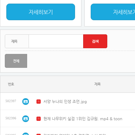
자세히보기
자세히보
전체
번호
제목
서양 누나의 인생 조언.jpg
502397
N
현재 나무위키 실검 1위인 김규원. mp4 & toon
502396
N