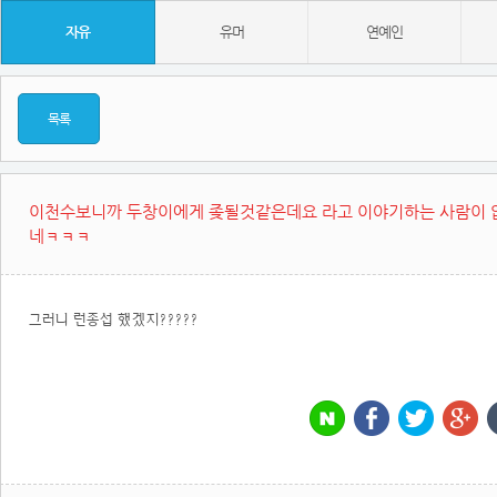
자유
유머
연예인
목록
이천수보니까 두창이에게 좆될것같은데요 라고 이야기하는 사람이 
네ㅋㅋㅋ
그러니 런종섭 했겠지?????