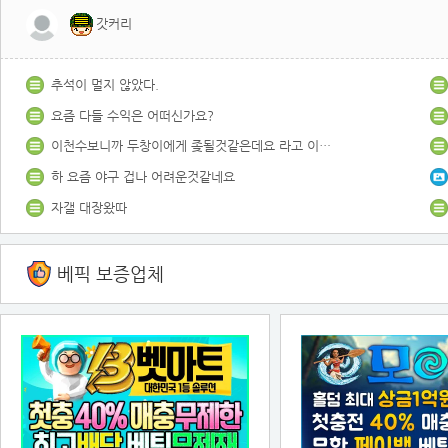
갓커리
추석이 멀지 않았다.
요즘 다들 수익은 어떠신가요?
이천수보니까 두창이에게 좆될것같은데요 라고 이야기하는 사람이 없다는거랑 똑같네ㅋㅋㅋ
하 요즘 야구 겁나 어려운것같네요
자갤 대장왔따
베픽 보증업체