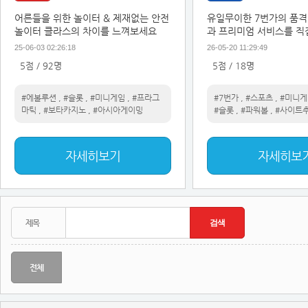
어른들을 위한 놀이터 & 제재없는 안전
유일무이한 7번가의 품격
놀이터 클라스의 차이를 느껴보세요
과 프리미엄 서비스를 직
25-06-03 02:26:18
26-05-20 11:29:49
5점 / 92명
5점 / 18명
#에볼루션
,
#슬롯
,
#미니게임
,
#프라그
#7번가
,
#스포츠
,
#미니게
마틱
,
#보타카지노
,
#아시아게이밍
#슬롯
,
#파워볼
,
#사이트
자세히보기
자세히보
전체