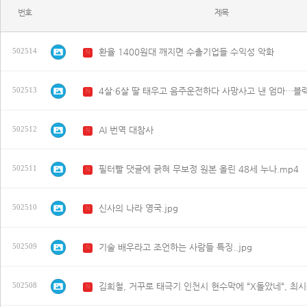
번호
제목
환율 1400원대 깨지면 수출기업들 수익성 악화
502514
N
502513
N
AI 번역 대참사
502512
N
필터빨 댓글에 긁혀 무보정 원본 올린 48세 누나.mp4
502511
N
신사의 나라 영국.jpg
502510
N
기술 배우라고 조언하는 사람들 특징..jpg
502509
N
502508
N