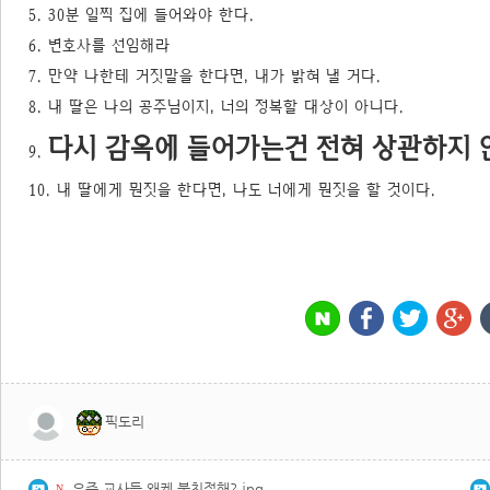
5. 30분 일찍 집에 들어와야 한다.
6. 변호사를 선임해라
7. 만약 나한테 거짓말을 한다면, 내가 밝혀 낼 거다.
8. 내 딸은 나의 공주님이지, 너의 정복할 대상이 아니다.
다시 감옥에 들어가는건 전혀 상관하지 
9.
10. 내 딸에게 뭔짓을 한다면, 나도 너에게 뭔짓을 할 것이다.
픽도리
요즘 교사들 왜케 불친절해?.jpg
N