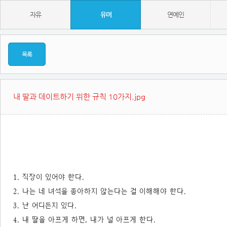
자유
유머
연예인
목록
내 딸과 데이트하기 위한 규칙 10가지.jpg
1. 직장이 있어야 한다.
2. 나는 네 녀석을 좋아하지 않는다는 걸 이해해야 한다.
3. 난 어디든지 있다.
4. 내 딸을 아프게 하면, 내가 널 아프게 한다.