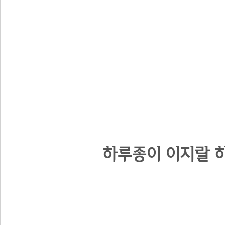
하루종이 이지랄 