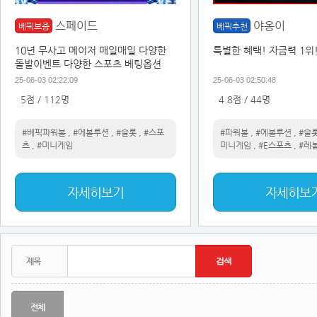
스페이드
야옹이
베픽보증
베픽추천
10년 무사고 메이저 매일매일 다양한
특별한 혜택! 자금력 1위
돌발이벤트 다양한 스포츠 베팅옵션
25-06-03 02:22:09
25-06-03 02:50:48
5점 / 112명
4.8점 / 44명
#베픽파워볼
,
#에볼루션
,
#슬롯
,
#스포
#파워볼
,
#에볼루션
,
#슬
츠
,
#미니게임
미니게임
,
#E스포츠
,
#레
자세히보기
자세히보
전체