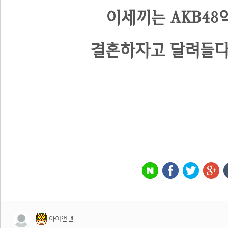
이세끼는 AKB4
결혼하자고 달려들
아이언맨