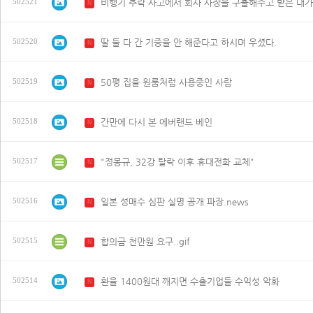
비행기 추락 사고에서 회사 사장을 구출해주고 받은 대가
502521
N
딸 둘 다 간 기증을 안 해준다고 하시며 우셨다.
502520
N
50평 집을 원룸처럼 사용중인 사람
502519
N
간만에 다시 본 에버랜드 베인
502518
N
"정몽규, 32강 탈락 이후 휴대전화 교체"
502517
N
일본 성매수 심판 실명 공개 파장.news
502516
N
합의금 천만원 요구..gif
502515
N
환율 1400원대 깨지면 수출기업들 수익성 악화
502514
N