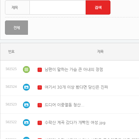
전체
번호
제목
남편이 말하는 가슴 큰 아내의 장점
502525
N
여기서 30개 이상 봤다면 당신은 진짜
502524
N
드디어 이중열돔 청산...
502523
N
수락산 계곡 갔다가 개빡친 여성.jpg
502522
N