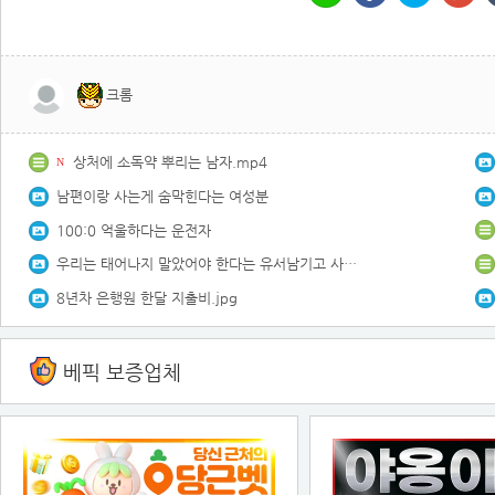
크롬
상처에 소독약 뿌리는 남자.mp4
N
남편이랑 사는게 숨막힌다는 여성분
100:0 억울하다는 운전자
우리는 태어나지 말았어야 한다는 유서남기고 사망한 남매.jpg
8년차 은행원 한달 지출비.jpg
베픽 보증업체