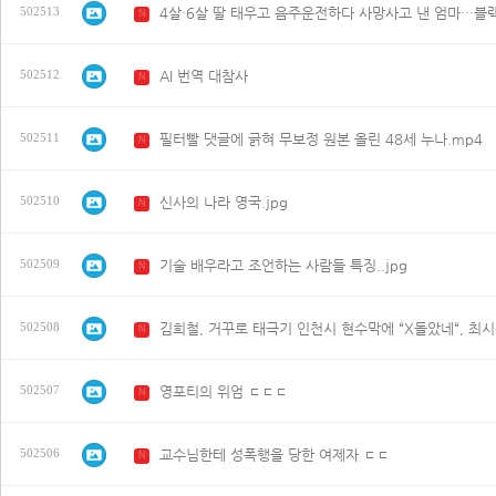
502513
N
AI 번역 대참사
502512
N
필터빨 댓글에 긁혀 무보정 원본 올린 48세 누나.mp4
502511
N
신사의 나라 영국.jpg
502510
N
기술 배우라고 조언하는 사람들 특징..jpg
502509
N
502508
N
영포티의 위엄 ㄷㄷㄷ
502507
N
교수님한테 성폭행을 당한 여제자 ㄷㄷ
502506
N