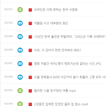
외국인은 이해 못하는 한국 식문화
502501
N
개물림 사고 대부분의 원인
502500
N
502499
N
이모, 이 강아지 한번 만져봐도 돼요?
502498
N
캠핑 처음간 여자2명이 텐트치는데 걸리는 시간.JPG
502497
N
서울 면목동서 60대 지인끼리 흉기 휘둘러..2명 모두 사
502496
N
필리핀 시골 당구장의 여름.mp4
502495
N
2년동안 집에만 있었던 꼴초 집 청소.mp4
502494
N