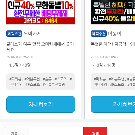
오마카세
야옹이
베픽추천
베픽추천
클래스가 다른 맛집 오마카세에서 즐기
특별한 혜택! 자금력 1위
세요!
25-06-03 02:52:00
25-06-03 02:50:48
4.6점 / 48명
4.8점 / 44명
#파워볼
,
#에볼루션
,
#슬롯
,
#스포츠
,
#
#파워볼
,
#에볼루션
,
#슬
미니게임
,
#E스포츠
,
#레볼루션홀덤
미니게임
,
#E스포츠
,
#레
자세히보기
자세히보