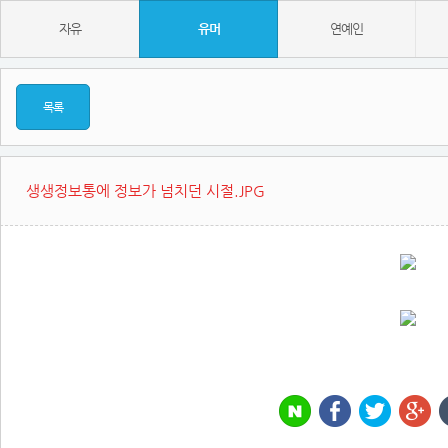
자유
유머
연예인
목록
생생정보통에 정보가 넘치던 시절.JPG