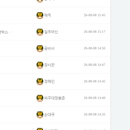
해적
26-08-08 15:45
질주머신
4살·6살 딸 태우고 음주운전하다 사망사고 낸 엄마…블랙박스 공개.new
26-08-08 15:17
곰비서
26-08-08 14:50
장사꾼
26-08-08 14:47
정해인
26-08-08 14:45
와꾸대장봉준
26-08-08 14:40
순대국
26-08-08 14:35