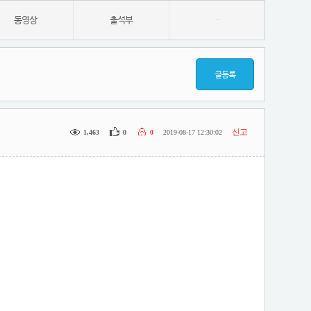
동영상
출석부
-
글등록
신고
1,463
0
0
2019-08-17 12:30:02