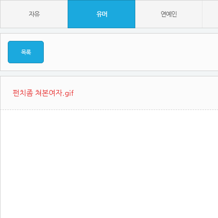
자유
유머
연예인
목록
펀치좀 쳐본여자.gif