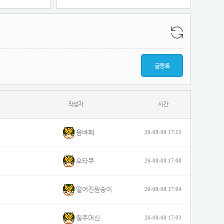
글등록
작성자
시간
음바페
26-08-08 17:15
오타쿠
26-08-08 17:08
떨어진원숭이
26-08-08 17:04
질주머신
26-08-08 17:03