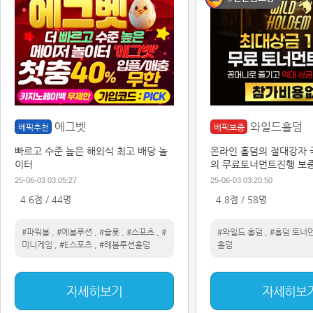
에그벳
와일드홀덤
베픽추천
베픽보증
빠르고 수준 높은 해외식 최고 배당 놀
온라인 홀덤의 절대강자 
이터
의 무료토너먼트진행 보증
이트
25-06-03 03:05:27
25-06-03 03:20:50
4.6점 / 44명
4.8점 / 58명
#파워볼
,
#에볼루션
,
#슬롯
,
#스포츠
,
#
#와일드 홀덤
,
#홀덤 토너
미니게임
,
#E스포츠
,
#레볼루션홀덤
홀덤
자세히보기
자세히보