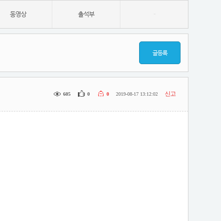
동영상
출석부
-
글등록
신고
605
0
0
2019-08-17 13:12:02