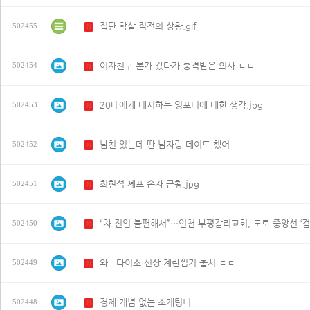
집단 학살 직전의 상황.gif
502455
N
여자친구 본가 갔다가 충격받은 의사 ㄷㄷ
502454
N
20대에게 대시하는 영포티에 대한 생각.jpg
502453
N
남친 있는데 딴 남자랑 데이트 했어
502452
N
최현석 셰프 손자 근황.jpg
502451
N
502450
N
와.. 다이소 신상 계란찜기 출시 ㄷㄷ
502449
N
경제 개념 없는 소개팅녀
502448
N