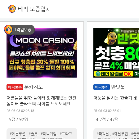
베픽 보증업체
1억원보증
문카지노
반딧불
베픽보증
베픽추천
어른들을 위한 놀이터 & 제재없는 안전
어둠을 밝히는 한줄기 빛
놀이터 클라스의 차이를 느껴보세요
25-06-03 02:26:18
25-06-03 02:56:01
5점 / 92명
4.7점 / 47명
#에볼루션
,
#슬롯
,
#미니게임
,
#프라그
#파워볼
,
#에볼루션
,
#슬