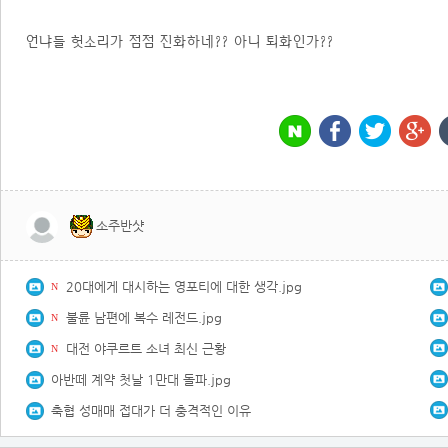
언냐들 헛소리가 점점 진화하네?? 아니 퇴화인가??
소주반샷
20대에게 대시하는 영포티에 대한 생각.jpg
N
불륜 남편에 복수 레전드.jpg
N
대전 야쿠르트 소녀 최신 근황
N
아반떼 계약 첫날 1만대 돌파.jpg
축협 성매매 접대가 더 충격적인 이유