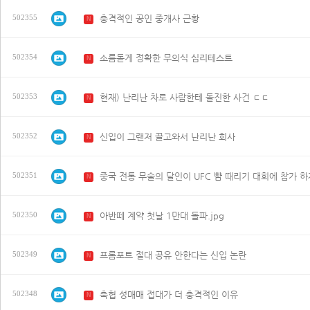
충격적인 공인 중개사 근황
502355
N
소름돋게 정확한 무의식 심리테스트
502354
N
현재) 난리난 차로 사람한테 돌진한 사건 ㄷㄷ
502353
N
신입이 그랜저 끌고와서 난리난 회사
502352
N
502351
N
아반떼 계약 첫날 1만대 돌파.jpg
502350
N
프롬포트 절대 공유 안한다는 신입 논란
502349
N
축협 성매매 접대가 더 충격적인 이유
502348
N