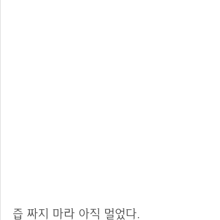
즙 짜지 마라 아직 멀었다.