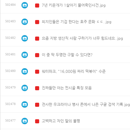
7년 키운개가 1살아기 물어죽인사건.jpg
502484
N
외지인들은 기겁 한다는 호주 문화 ㄷㄷ..jpg
502483
N
요즘 지방 생산직 사람 구하기가 너무 힘드네요..jpg
502482
N
이 중 딱 두명만 구할 수 있다면?
502481
N
워터파크, "16,000원 짜리 떡볶이" 수준
502480
N
진짜들만 아는 찐시골 특징 모음
502479
N
전사한 우크라이나 병사 폰에서 나온 구글 검색 기록.jpg
502478
N
고백하고 차인 딸의 불평
502477
N