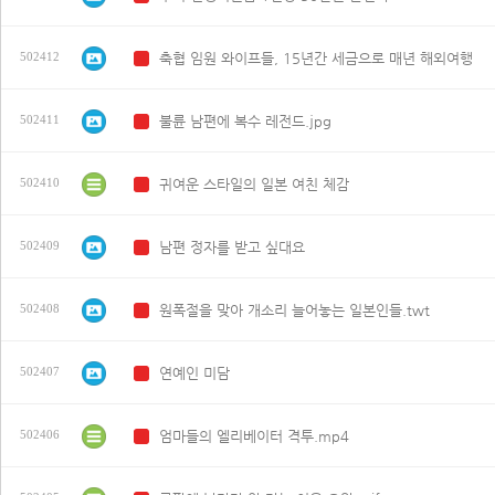
축협 임원 와이프들, 15년간 세금으로 매년 해외여행
502412
N
불륜 남편에 복수 레전드.jpg
502411
N
귀여운 스타일의 일본 여친 체감
502410
N
남편 정자를 받고 싶대요
502409
N
원폭절을 맞아 개소리 늘어놓는 일본인들.twt
502408
N
연예인 미담
502407
N
엄마들의 엘리베이터 격투.mp4
502406
N