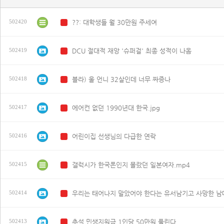
??: 대학생들 월 30만원 주세여
502420
N
DCU 절대적 재앙 '슈퍼걸' 최종 성적이 나옴
502419
N
블라) 울 언니 32살인데 너무 짜증나
502418
N
에어컨 없던 1990년대 한국.jpg
502417
N
어린이집 선생님의 다급한 연락
502416
N
갤럭시가 한국폰인지 몰랐던 일본여자.mp4
502415
N
우리는 태어나지 말았어야 한다는 유서남기고 사망한 남매
502414
N
추석 민생지원금 1인당 50만원 풀린다
502413
N