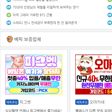
70년대 선생님의 체벌을 리얼하게 보여주는 연기
미국 그래미 거부한 BTS 근황
스레드] 언니 전세금이 부족한데 돈 안 빌려준게 잘못인가요?.txt
베픽 보증업체
피그벳
오마카세
베픽추천
베픽추천
심심할땐 언제나 피그벳에서 즐기세요!
클래스가 다른 맛집 오마