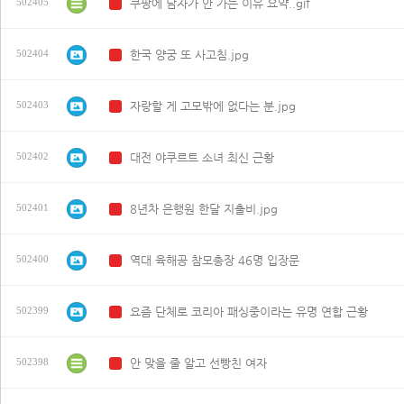
쿠팡에 남자가 안 가는 이유 요약..gif
502405
N
한국 양궁 또 사고침.jpg
502404
N
자랑할 게 고모밖에 없다는 분.jpg
502403
N
대전 야쿠르트 소녀 최신 근황
502402
N
8년차 은행원 한달 지출비.jpg
502401
N
역대 육해공 참모총장 46명 입장문
502400
N
요즘 단체로 코리아 패싱중이라는 유명 연합 근황
502399
N
안 맞을 줄 알고 선빵친 여자
502398
N