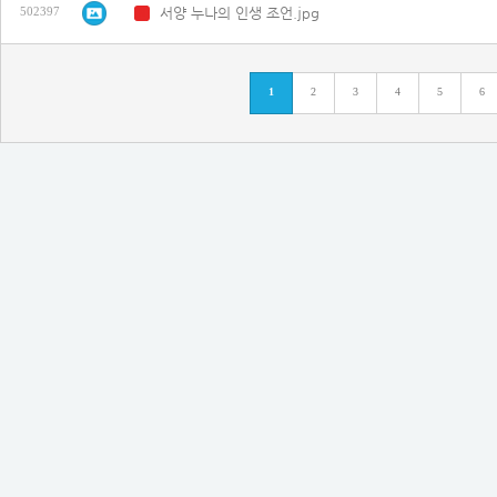
서양 누나의 인생 조언.jpg
502397
N
1
2
3
4
5
6