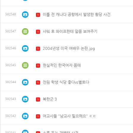
이틀 전 캐나다 공항에서 발생한 황당 사건
502548
N
샤워 후 와이프한테 알몸 보여주기
502547
N
2004년생 미국 여배우 논란.jpg
502546
N
현실적인 한국여자 몸매
502545
N
천원 학생 식당 좋다vs별로다
502544
N
북한군 3
502543
N
여교사들 "남교사 필요해요" ㄷㄷ
502542
N
소름 돋는 개변태 사건
502541