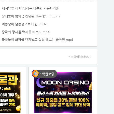
세계유일 세계1위라는 대륙의 자동차기술
상대방이 합의금 천만원 요구 합니다...ㅜㅜ
여동생이 남동생으로 바뀐 이야기
중국의 깡시골 택시를 타보자.mp4
불꽃놀이 화약을 단계별로 실험 해보는 중국인.mp4
+ 보증업체 더보기
1억원보증