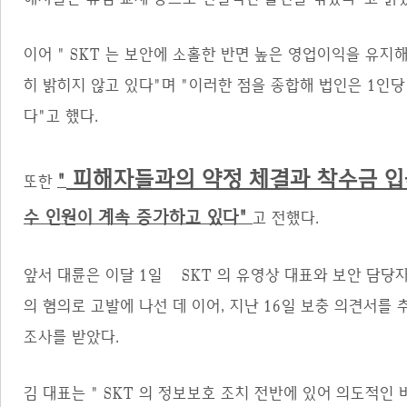
이어 "
SKT
는 보안에 소홀한 반면 높은 영업이익을 유지해
히 밝히지 않고 있다"며 "이러한 점을 종합해 법인은 1인
다"고 했다.
피해자들과의 약정 체결과 착수금 입
"
또한
수 인원이 계속 증가하고 있다"
고 전했다.
앞서 대륜은 이달 1일
SKT
의 유영상 대표와 보안 담당
의 혐의로 고발에 나선 데 이어, 지난 16일 보충 의견서
조사를 받았다.
김 대표는 "
SKT
의 정보보호 조치 전반에 있어 의도적인 