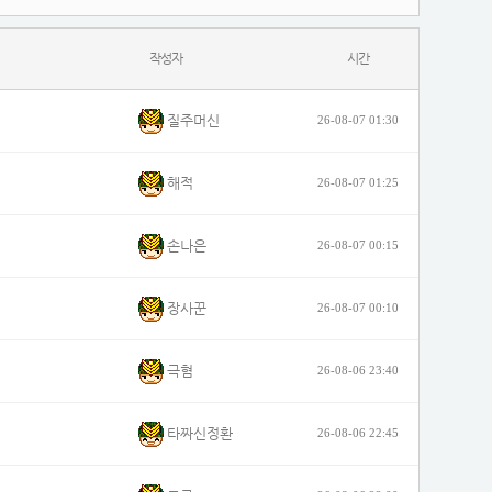
작성자
시간
질주머신
26-08-07 01:30
해적
26-08-07 01:25
손나은
26-08-07 00:15
장사꾼
26-08-07 00:10
극혐
26-08-06 23:40
타짜신정환
26-08-06 22:45