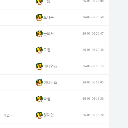
크롬
26-08-06 22:00
오타쿠
26-08-06 20:50
곰비서
26-08-06 20:47
극혐
26-08-06 20:40
미니언즈
26-08-06 19:15
미니언즈
26-08-06 19:05
극혐
26-08-06 18:30
정해인
"한국 물, 화장실 물 같아…안 줘도 됨"/日 지진 피해 한국 기업 지원
26-08-06 18:20