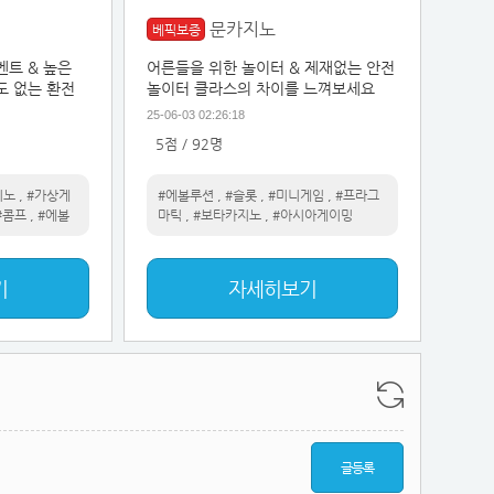
문카지노
베픽보증
벤트 & 높은
어른들을 위한 놀이터 & 제재없는 안전
도 없는 환전
놀이터 클라스의 차이를 느껴보세요
25-06-03 02:26:18
5점 / 92명
지노
,
#가상게
#에볼루션
,
#슬롯
,
#미니게임
,
#프라그
#콤프
,
#에볼
마틱
,
#보타카지노
,
#아시아게이밍
기
자세히보기
글등록