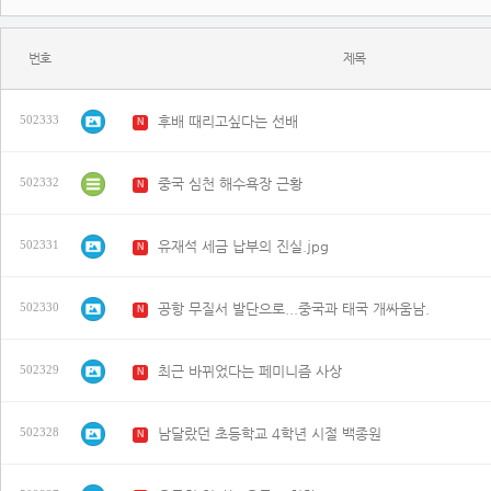
번호
제목
후배 때리고싶다는 선배
502333
N
중국 심천 해수욕장 근황
502332
N
유재석 세금 납부의 진실.jpg
502331
N
공항 무질서 발단으로...중국과 태국 개싸움남.
502330
N
최근 바뀌었다는 페미니즘 사상
502329
N
남달랐던 초등학교 4학년 시절 백종원
502328
N