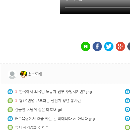
홍보도배
한국에서 외국인 노동자 전부 추방시키면?.jpg
N
혐) 9만명 규모라는 신천지 청년 봉사단
N
건들면 ㅈ될거 같은 테토녀.gif
해수욕장에서 오줌 싸는 건 비매너다 vs 아니다.jpg
역시 사기공화국 ㄷㄷ