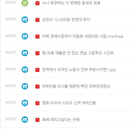
누나 화장하는 거 방해한 동생의 최후
502340
N
논란의 12,000원 한양대 학식
502339
N
아빠 장례식장에서 처음본 새엄마란 사람.manhwa
502338
N
펌)요즘 애들은 안 믿는 옛날 고등학교 시간표
502337
N
한국에서 외국인 노동자 전부 추방시키면?.jpg
502336
N
피부미용 의사들 때문에 빡친 피부과전문의
502335
N
영화 미이라 시리즈 신작 제작근황
502334
N
후배 때리고싶다는 선배
502333
N