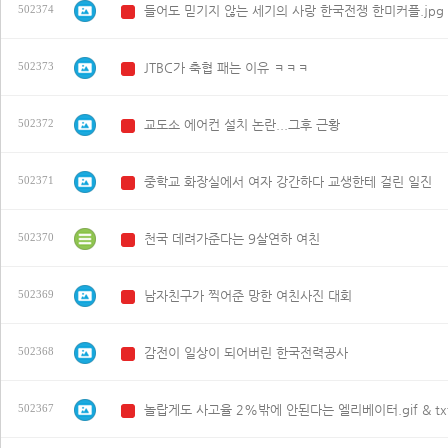
들어도 믿기지 않는 세기의 사랑 한국전쟁 한미커플.jpg
502374
N
JTBC가 축협 패는 이유 ㅋㅋㅋ
502373
N
교도소 에어컨 설치 논란...그후 근황
502372
N
중학교 화장실에서 여자 강간하다 교생한테 걸린 일진
502371
N
천국 데려가준다는 9살연하 여친
502370
N
남자친구가 찍어준 망한 여친사진 대회
502369
N
감전이 일상이 되어버린 한국전력공사
502368
N
놀랍게도 사고율 2%밖에 안된다는 엘리베이터.gif & tx
502367
N