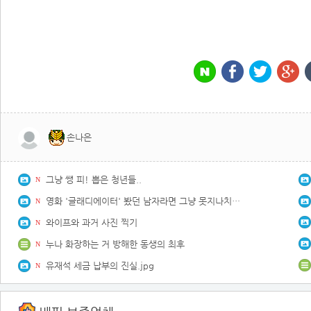
손나은
그냥 쌩 피! 뽑은 청년들..
N
영화 '글래디에이터' 봤던 남자라면 그냥 못지나치는 곳.mp4
N
와이프와 과거 사진 찍기
N
누나 화장하는 거 방해한 동생의 최후
N
유재석 세금 납부의 진실.jpg
N