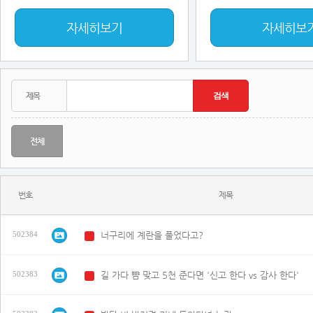
자세히보기
자세히보
전체
번호
제목
너구리에 계란을 풀었다고?
502384
N
길 가다 뺨 맞고 5천 준다면 '신고 한다 vs 감사 한다'
502383
N