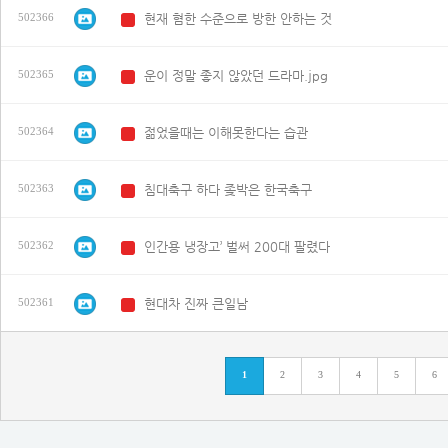
현재 혐한 수준으로 방한 안하는 것
502366
N
운이 정말 좋지 않았던 드라마.jpg
502365
N
젊었을때는 이해못한다는 습관
502364
N
침대축구 하다 좆박은 한국축구
502363
N
인간용 냉장고’ 벌써 200대 팔렸다
502362
N
현대차 진짜 큰일남
502361
N
1
2
3
4
5
6