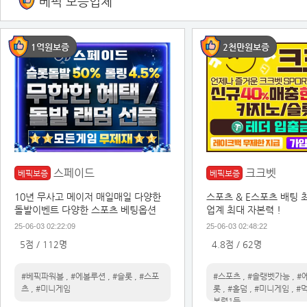
베픽 보증업체
1억원보증
2천만원보증
스페이드
크크벳
베픽보증
베픽보증
10년 무사고 메이저 매일매일 다양한
스포츠 & E스포츠 배팅 
돌발이벤트 다양한 스포츠 베팅옵션
업계 최대 자본력 !
25-06-03 02:22:09
25-06-03 02:48:22
5점 / 112명
4.8점 / 62명
#베픽파워볼
,
#에볼루션
,
#슬롯
,
#스포
#스포츠
,
#솔랭벳가능
,
#
츠
,
#미니게임
롯
,
#홀덤
,
#미니게임
,
#
본력1등