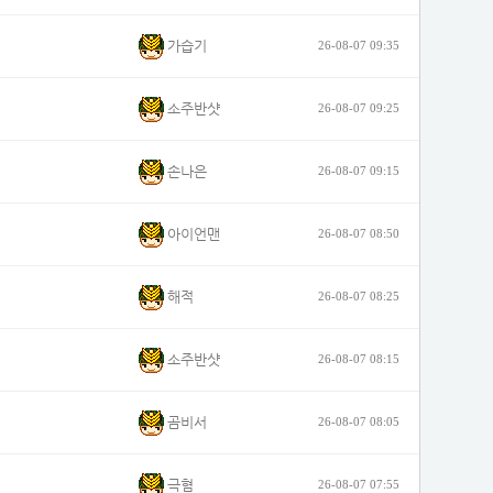
가습기
26-08-07 09:35
소주반샷
26-08-07 09:25
손나은
26-08-07 09:15
아이언맨
26-08-07 08:50
해적
26-08-07 08:25
소주반샷
26-08-07 08:15
곰비서
26-08-07 08:05
극혐
26-08-07 07:55