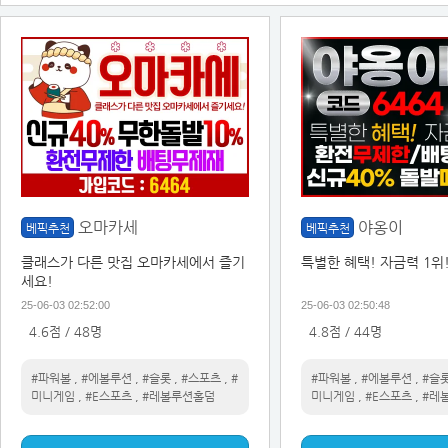
오마카세
야옹이
베픽추천
베픽추천
클래스가 다른 맛집 오마카세에서 즐기
특별한 혜택! 자금력 1위
세요!
25-06-03 02:52:00
25-06-03 02:50:48
4.6점 / 48명
4.8점 / 44명
#파워볼
,
#에볼루션
,
#슬롯
,
#스포츠
,
#
#파워볼
,
#에볼루션
,
#슬
미니게임
,
#E스포츠
,
#레볼루션홀덤
미니게임
,
#E스포츠
,
#레