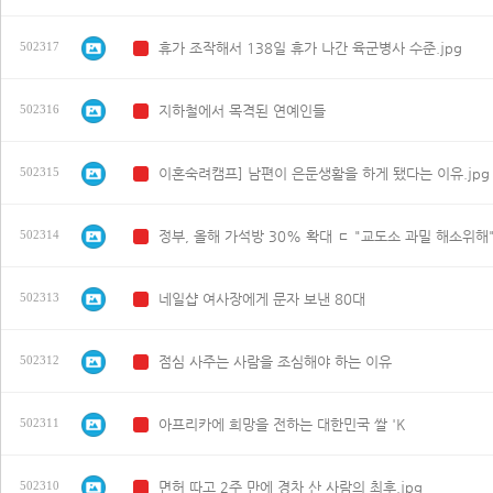
휴가 조작해서 138일 휴가 나간 육군병사 수준.jpg
502317
N
지하철에서 목격된 연예인들
502316
N
이혼숙려캠프] 남편이 은둔생활을 하게 됐다는 이유.jpg
502315
N
정부, 올해 가석방 30% 확대 ㄷ "교도소 과밀 해소위해
502314
N
네일샵 여사장에게 문자 보낸 80대
502313
N
점심 사주는 사람을 조심해야 하는 이유
502312
N
아프리카에 희망을 전하는 대한민국 쌀 'K
502311
N
면허 따고 2주 만에 경차 산 사람의 최후.jpg
502310
N