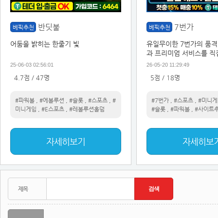
반딧불
7번가
베픽추천
베픽추천
어둠을 밝히는 한줄기 빛
유일무이한 7번가의 품격
과 프리미엄 서비스를 직
25-06-03 02:56:01
26-05-20 11:29:49
4.7점 / 47명
5점 / 18명
#파워볼
,
#에볼루션
,
#슬롯
,
#스포츠
,
#
#7번가
,
#스포츠
,
#미니게
미니게임
,
#E스포츠
,
#레볼루션홀덤
#슬롯
,
#파워볼
,
#사이트
자세히보기
자세히보