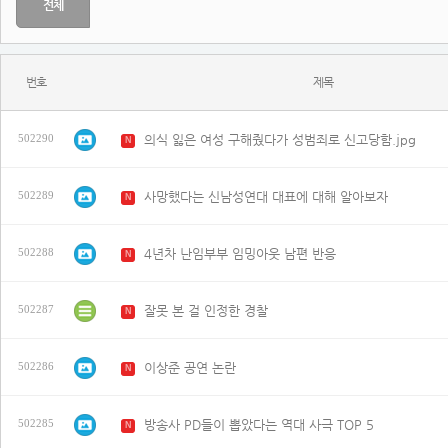
전체
번호
제목
의식 잃은 여성 구해줬다가 성범죄로 신고당함.jpg
502290
N
사망했다는 신남성연대 대표에 대해 알아보자
502289
N
4년차 난임부부 임밍아웃 남편 반응
502288
N
잘못 본 걸 인정한 경찰
502287
N
이상준 공연 논란
502286
N
방송사 PD들이 뽑았다는 역대 사극 TOP 5
502285
N