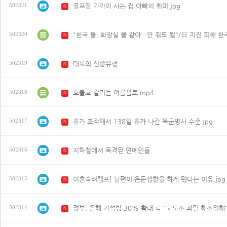
골프장 가까이 사는 집 아빠의 취미.jpg
502321
N
502320
N
대륙의 신종유행
502319
N
호불호 갈리는 여름음료.mp4
502318
N
휴가 조작해서 138일 휴가 나간 육군병사 수준.jpg
502317
N
지하철에서 목격된 연예인들
502316
N
이혼숙려캠프] 남편이 은둔생활을 하게 됐다는 이유.jpg
502315
N
정부, 올해 가석방 30% 확대 ㄷ "교도소 과밀 해소위해
502314
N