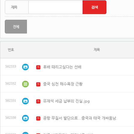
전체
번호
제목
후배 때리고싶다는 선배
502333
N
중국 심천 해수욕장 근황
502332
N
유재석 세금 납부의 진실.jpg
502331
N
공항 무질서 발단으로...중국과 태국 개싸움남.
502330
N