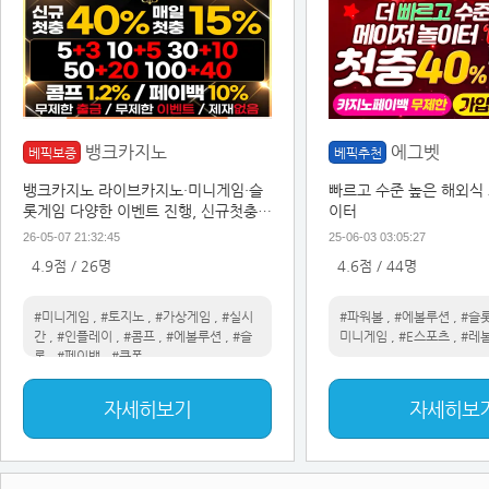
뱅크카지노
에그벳
베픽보증
베픽추천
뱅크카지노 라이브카지노·미니게임·슬
빠르고 수준 높은 해외식 
롯게임 다양한 이벤트 진행, 신규첫충·
이터
재충·페이백·콤프 지급 혜택과 빠른충전
26-05-07 21:32:45
25-06-03 03:05:27
무제한환전 지원
4.9점 / 26명
4.6점 / 44명
#미니게임
,
#토지노
,
#가상게임
,
#실시
#파워볼
,
#에볼루션
,
#슬
간
,
#인플레이
,
#콤프
,
#에볼루션
,
#슬
미니게임
,
#E스포츠
,
#레
롯
,
#페이백
,
#쿠폰
자세히보기
자세히보