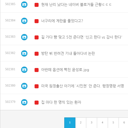
현재 난리 났다는 네이버 블로거들 근황ㄷㄷㄷ
502385
N
너구리에 계란을 풀었다고?
502384
N
길 가다 뺨 맞고 5천 준다면 '신고 한다 vs 감사 한다'
502383
N
방탄 뷔 반려견 기내 돌아다녀 논란
502382
N
아반떼 옵션에 빡친 윤성로.jpg
502381
N
미국 원정출산 아기에 `시민권` 안 준다. 행정명령 서명
502380
N
집 마다 한 명씩 있는 환자
502379
N
1
2
3
4
5
6