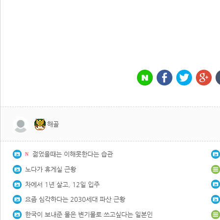
해골
젊었을때는 이해못한다는 습관
N
노다가 휴게실 근황
차에서 1년 살고, 12일 입주
요즘 심각하다는 2030세대 파산 근황
한국이 보내준 물은 변기물로 쓰고싶다는 일본인