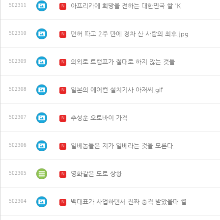
아프리카에 희망을 전하는 대한민국 쌀 'K
502311
N
면허 따고 2주 만에 경차 산 사람의 최후.jpg
502310
N
의외로 트럼프가 절대로 하지 않는 것들
502309
N
일본의 에어컨 설치기사 아저씨.gif
502308
N
추성훈 오토바이 가격
502307
N
일베놈들은 지가 일베라는 것을 모른다.
502306
N
영화같은 도로 상황
502305
N
백대표가 사업하면서 진짜 충격 받았을때 썰
502304
N