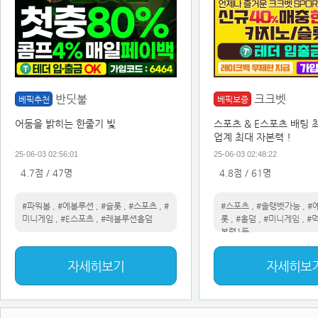
반딧불
크크벳
베픽추천
베픽보증
어둠을 밝히는 한줄기 빛
스포츠 & E스포츠 배팅 
업계 최대 자본력 !
25-06-03 02:56:01
25-06-03 02:48:22
4.7점 / 47명
4.8점 / 61명
#파워볼
,
#에볼루션
,
#슬롯
,
#스포츠
,
#
#스포츠
,
#솔랭벳가능
,
#
미니게임
,
#E스포츠
,
#레볼루션홀덤
롯
,
#홀덤
,
#미니게임
,
#
본력1등
자세히보기
자세히보