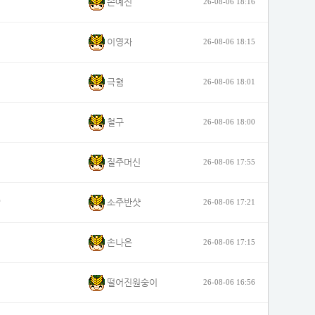
손예진
26-08-06 18:16
이영자
26-08-06 18:15
극혐
26-08-06 18:01
철구
26-08-06 18:00
질주머신
26-08-06 17:55
소주반샷
"
26-08-06 17:21
손나은
26-08-06 17:15
떨어진원숭이
26-08-06 16:56