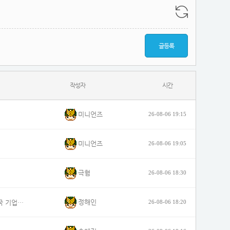
글등록
작성자
시간
미니언즈
26-08-06 19:15
미니언즈
26-08-06 19:05
극혐
26-08-06 18:30
정해인
"한국 물, 화장실 물 같아…안 줘도 됨"/日 지진 피해 한국 기업 지원
26-08-06 18:20