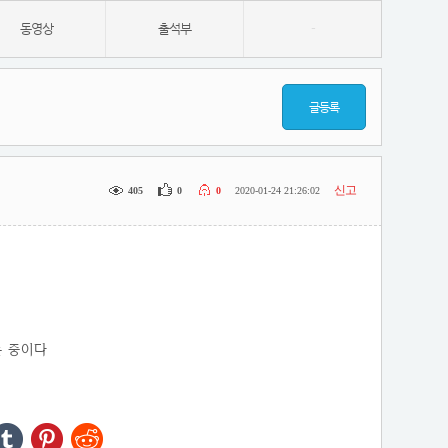
동영상
출석부
-
글등록
신고
405
0
0
2020-01-24 21:26:02
는 중이다