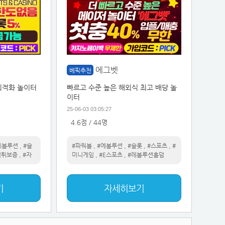
에그벳
베픽추천
최적화 놀이터
빠르고 수준 높은 해외식 최고 배당 놀
이터
25-06-03 03:05:27
4.6점 / 44명
에볼루션
,
#슬
#파워볼
,
#에볼루션
,
#슬롯
,
#스포츠
,
#
먹튀보증
,
#자
미니게임
,
#E스포츠
,
#레볼루션홀덤
기
자세히보기