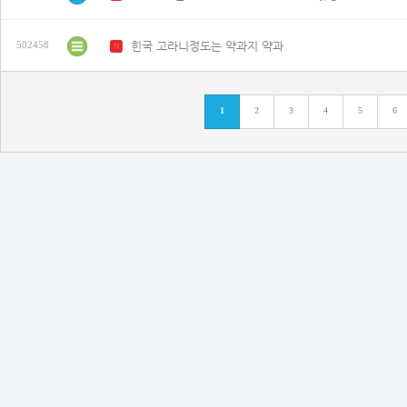
힌국 고라니정도는 약과지 약과
502458
N
1
2
3
4
5
6