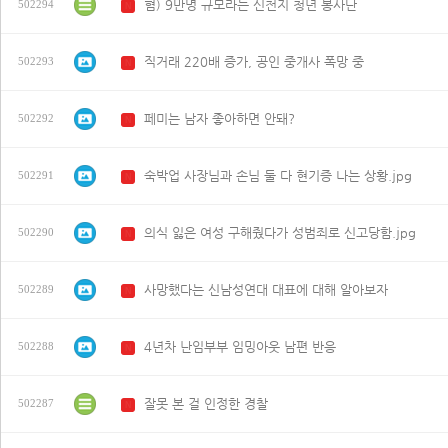
혐) 9만명 규모라는 신천지 청년 봉사단
502294
N
직거래 220배 증가, 공인 중개사 폭망 중
502293
N
페미는 남자 좋아하면 안돼?
502292
N
숙박업 사장님과 손님 둘 다 현기증 나는 상황.jpg
502291
N
의식 잃은 여성 구해줬다가 성범죄로 신고당함.jpg
502290
N
사망했다는 신남성연대 대표에 대해 알아보자
502289
N
4년차 난임부부 임밍아웃 남편 반응
502288
N
잘못 본 걸 인정한 경찰
502287
N