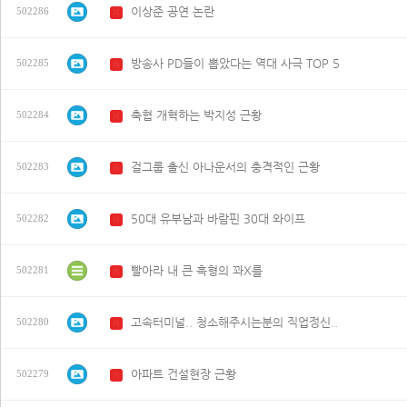
이상준 공연 논란
502286
N
방송사 PD들이 뽑았다는 역대 사극 TOP 5
502285
N
축협 개혁하는 박지성 근황
502284
N
걸그룹 출신 아나운서의 충격적인 근황
502283
N
50대 유부남과 바람핀 30대 와이프
502282
N
빨아라 내 큰 흑형의 꽈X를
502281
N
고속터미널.. 청소해주시는분의 직업정신..
502280
N
아파트 건설현장 근황
502279
N