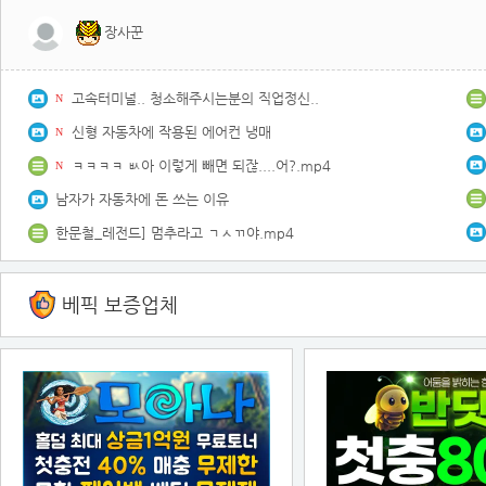
장사꾼
고속터미널.. 청소해주시는분의 직업정신..
N
신형 자동차에 작용된 에어컨 냉매
N
ㅋㅋㅋㅋ ㅄ아 이렇게 빼면 되잖....어?.mp4
N
남자가 자동차에 돈 쓰는 이유
한문철_레전드] 멈추라고 ㄱㅅㄲ야.mp4
베픽 보증업체