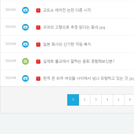
교도소 에어컨 논란 다른 시각
502442
N
귀귀의 고향으로 추정 된다는 동네.jpg
502441
N
일본 회사의 신기한 직원 복지
502440
N
실제로 불교에서 말하는 윤회 경험해보신분?
502439
N
한국 온 외국 여성들 사이에서 넘나 유행하고 있는 것.jp
502438
N
1
2
3
4
5
6