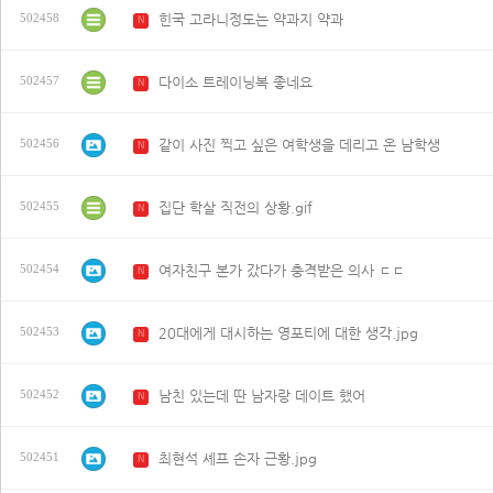
힌국 고라니정도는 약과지 약과
502458
N
다이소 트레이닝복 좋네요
502457
N
같이 사진 찍고 싶은 여학생을 데리고 온 남학생
502456
N
집단 학살 직전의 상황.gif
502455
N
여자친구 본가 갔다가 충격받은 의사 ㄷㄷ
502454
N
20대에게 대시하는 영포티에 대한 생각.jpg
502453
N
남친 있는데 딴 남자랑 데이트 했어
502452
N
최현석 셰프 손자 근황.jpg
502451
N