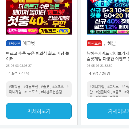
에그벳
뉴헤븐
베픽추천
베픽보증
빠르고 수준 높은 해외식 최고 배당 놀
뉴헤븐카지노 라이브카지
이터
슬롯게임 다양한 이벤트 진
충·페이백 혜택과 빠른충
25-06-03 03:05:27
26-05-07 21:32:50
지원
4.6점 / 44명
4.9점 / 26명
#파워볼
,
#에볼루션
,
#슬롯
,
#스포츠
,
#
#미니게임
,
#토지노
,
#가
미니게임
,
#E스포츠
,
#레볼루션홀덤
간
,
#인플레이
,
#콤프
,
#
롯
,
#페이백
,
#쿠폰
자세히보기
자세히보