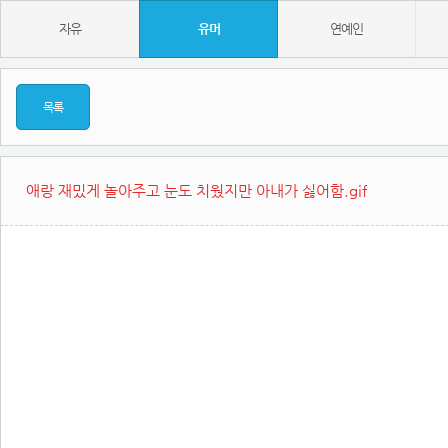
자유
유머
연예인
목록
애랑 재밌게 놀아주고 눈도 치웠지만 아내가 싫어함.gif