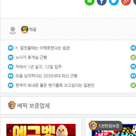
해골
젊었을때는 이해못한다는 습관
N
노다가 휴게실 근황
차에서 1년 살고, 12일 입주
요즘 심각하다는 2030세대 파산 근황
한국이 보내준 물은 변기물로 쓰고싶다는 일본인
베픽 보증업체
5천만원보증