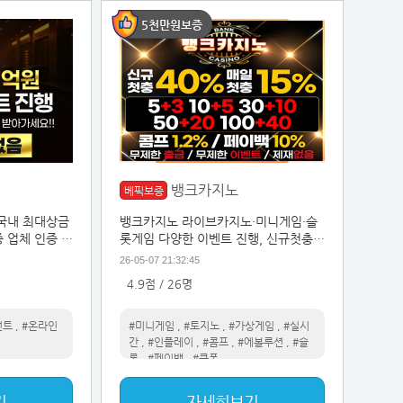
5천만원보증
뱅크카지노
베픽보증
국내 최대상금
뱅크카지노 라이브카지노·미니게임·슬
 업체 인증 사
롯게임 다양한 이벤트 진행, 신규첫충·
재충·페이백·콤프 지급 혜택과 빠른충전
26-05-07 21:32:45
무제한환전 지원
4.9점 / 26명
먼트
,
#온라인
#미니게임
,
#토지노
,
#가상게임
,
#실시
간
,
#인플레이
,
#콤프
,
#에볼루션
,
#슬
롯
,
#페이백
,
#쿠폰
기
자세히보기