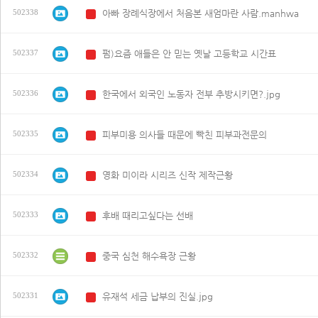
아빠 장례식장에서 처음본 새엄마란 사람.manhwa
502338
N
펌)요즘 애들은 안 믿는 옛날 고등학교 시간표
502337
N
한국에서 외국인 노동자 전부 추방시키면?.jpg
502336
N
피부미용 의사들 때문에 빡친 피부과전문의
502335
N
영화 미이라 시리즈 신작 제작근황
502334
N
후배 때리고싶다는 선배
502333
N
중국 심천 해수욕장 근황
502332
N
유재석 세금 납부의 진실.jpg
502331
N