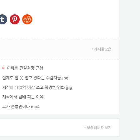
+ 게시물모음
아파트 건설현장 근황
N
실제로 발 못 뻗고 있다는 수감자들.jpg
제작비 100억 이상 쓰고 폭망한 영화.jpg
계곡에서 담배 피는 이유.
그가 손흥민이다.mp4
+ 보증업체 더보기