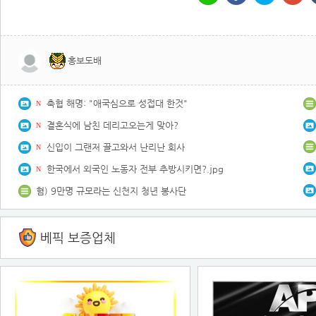
홍보도배
축협 해명: "애국심으로 성접대 한것"
N
결혼식에 남친 데리고오는게 맞아?
N
신입이 그랜저 끌고와서 난리난 회사
N
한국에서 외국인 노동자 전부 추방시키면?.jpg
N
혐) 9만명 규모라는 신천지 청년 봉사단
베픽 보증업체