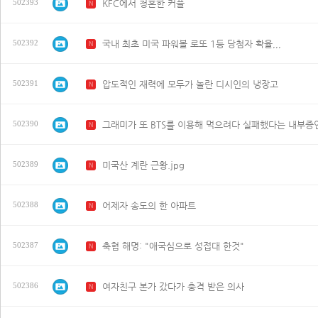
KFC에서 청혼한 커플
502393
N
국내 최초 미국 파워볼 로또 1등 당첨자 확율,,,
502392
N
압도적인 재력에 모두가 놀란 디시인의 냉장고
502391
N
그래미가 또 BTS를 이용해 먹으려다 실패했다는 내부증
502390
N
미국산 계란 근황.jpg
502389
N
어제자 송도의 한 아파트
502388
N
축협 해명: "애국심으로 성접대 한것"
502387
N
여자친구 본가 갔다가 충격 받은 의사
502386
N