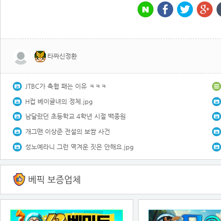
타짜신정환
JTBC가 축협 패는 이유 ㅋㅋㅋ
H컵 베이글녀의 정체.jpg
남달랐던 초등학교 4학년 시절 백종원
개그맨 이상준 전설의 보쌈 사건
성노예라니 그런 역겨운 짓은 안해요.jpg
베픽 보증업체