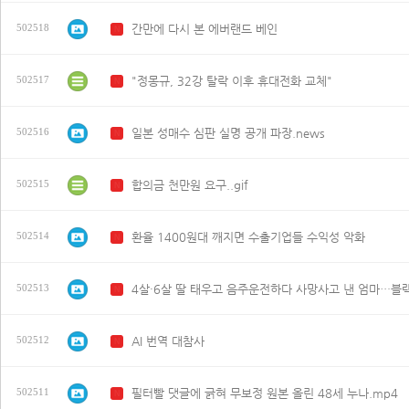
간만에 다시 본 에버랜드 베인
502518
N
"정몽규, 32강 탈락 이후 휴대전화 교체"
502517
N
일본 성매수 심판 실명 공개 파장.news
502516
N
합의금 천만원 요구..gif
502515
N
환율 1400원대 깨지면 수출기업들 수익성 악화
502514
N
502513
N
AI 번역 대참사
502512
N
필터빨 댓글에 긁혀 무보정 원본 올린 48세 누나.mp4
502511
N