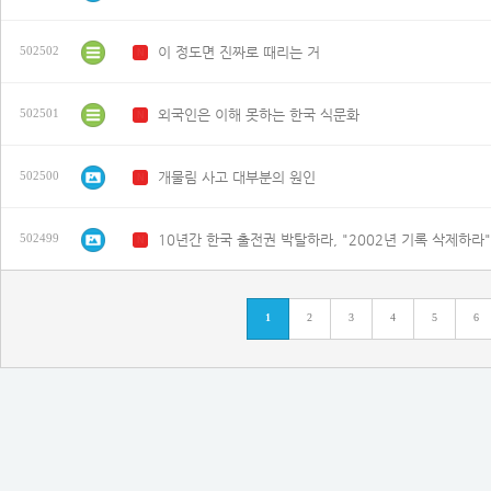
이 정도면 진짜로 때리는 거
502502
N
외국인은 이해 못하는 한국 식문화
502501
N
개물림 사고 대부분의 원인
502500
N
502499
N
1
2
3
4
5
6