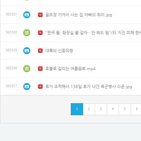
골프장 가까이 사는 집 아빠의 취미.jpg
502321
N
502320
N
대륙의 신종유행
502319
N
호불호 갈리는 여름음료.mp4
502318
N
휴가 조작해서 138일 휴가 나간 육군병사 수준.jpg
502317
N
1
2
3
4
5
6