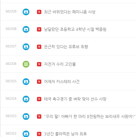
최근 바뀌었다는 페미니즘 사상
502329
N
남달랐던 초등학교 4학년 시절 백종원
502328
N
은근히 있다는 유튜브 취향
502327
N
자전거 수리 고인물
502326
N
어제자 카스테라 사건
502325
N
태국 축구경기 중 벼락 맞아 선수 사망
502324
N
"우리 딸! 아빠가 한 마리 8천원하는 보리새우 사왔어!"
502323
N
3년간 콜라먹은 남자 최후
502322
N