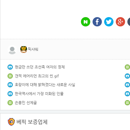
픽샤워
현금만 쓰던 조선족 여자의 정체
갠적 에어리언 최고의 씬.gif
호랑이에 대해 밝혀졌다는 새로운 사실
한국역사에서 가장 미화된 인물
손흥민 선제골
베픽 보증업체