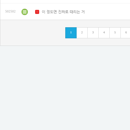
이 정도면 진짜로 때리는 거
502502
N
1
2
3
4
5
6