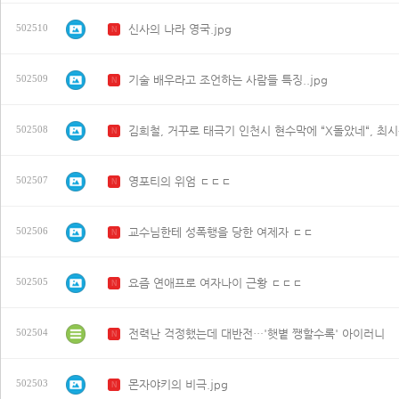
신사의 나라 영국.jpg
502510
N
기술 배우라고 조언하는 사람들 특징..jpg
502509
N
502508
N
영포티의 위엄 ㄷㄷㄷ
502507
N
교수님한테 성폭행을 당한 여제자 ㄷㄷ
502506
N
요즘 연애프로 여자나이 근황 ㄷㄷㄷ
502505
N
전력난 걱정했는데 대반전…'햇볕 쨍할수록' 아이러니
502504
N
몬자야키의 비극.jpg
502503
N