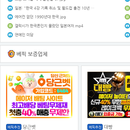
일본: "한국 4강 기록 취소 및 월드컵 출전 10년 박탈"
에어컨 없던 1990년대 한국.jpg
갤럭시가 한국폰인지 몰랐던 일본여자.mp4
연예인 미담
베픽 보증업체
당근벳
대빵
베픽추천
베픽추천