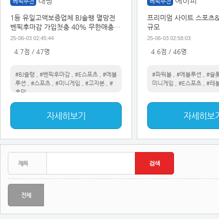
대빵
에이피
베픽추천
베픽추천
1등 유일고액보증업체 BJ솔랭 멸망전
프리미엄 사이트 스포츠
벤픽후마감 가입첫충 40% 무한매충이
규모
벤트
25-06-03 02:45:44
25-06-03 02:58:03
4.7점 / 47명
4.6점 / 46명
#BJ솔랭
,
#벤픽후마감
,
#E스포츠
,
#에볼
#파워볼
,
#에볼루션
,
#슬
루션
,
#스포츠
,
#미니게임
,
#고자본
,
#
미니게임
,
#E스포츠
,
#레
홀덤
자세히보기
자세히보
전체