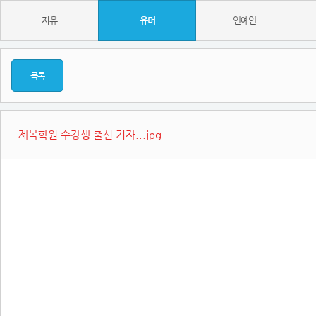
자유
유머
연예인
목록
제목학원 수강생 출신 기자...jpg