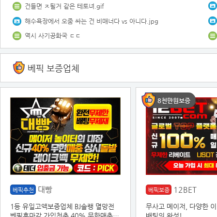
건들면 ㅈ될거 같은 테토녀.gif
해수욕장에서 오줌 싸는 건 비매너다 vs 아니다.jpg
역시 사기공화국 ㄷㄷ
베픽 보증업체
8천만원보증
대빵
12BET
베픽추천
베픽보증
1등 유일고액보증업체 BJ솔랭 멸망전
무사고 메이저, 다양한 
벤픽후마감 가입첫충 40% 무한매충이
배팅의 완성!