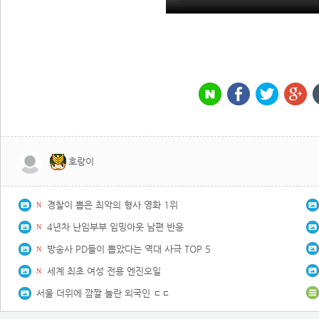
호랑이
경찰이 뽑은 최악의 형사 영화 1위
N
4년차 난임부부 임밍아웃 남편 반응
N
방송사 PD들이 뽑았다는 역대 사극 TOP 5
N
세계 최초 여성 전용 엔진오일
N
서울 더위에 깜짤 놀란 외국인 ㄷㄷ