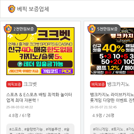
베픽 보증업체
2천만원보증
5천만원보증
크크벳
뱅크카지노
베픽보증
베픽보증
스포츠 & E스포츠 배팅 최적화 놀이터
뱅크카지노 라이브카지노
업계 최대 자본력 !
롯게임 다양한 이벤트 진행
재충·페이백·콤프 지급 
25-06-03 02:48:22
26-05-07 21:32:45
무제한환전 지원
4.8점 / 61명
4.9점 / 26명
#스포츠
,
#솔랭벳가능
,
#에볼루션
,
#슬
#미니게임
,
#토지노
,
#가