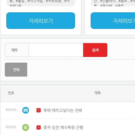
롯
,
#홀덤
,
#미니게임
,
#먹튀보증
,
#자
간
,
#인플레이
,
#콤프
,
#
본력1등
롯
,
#페이백
,
#쿠폰
자세히보기
자세히보
전체
번호
제목
후배 때리고싶다는 선배
502333
N
중국 심천 해수욕장 근황
502332
N