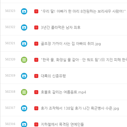
"우리 딸! 아빠가 한 마리 8천원하는 보리새우 사왔어!"
502323
N
3년간 콜라먹은 남자 최후
502322
N
골프장 가까이 사는 집 아빠의 취미.jpg
502321
N
502320
N
대륙의 신종유행
502319
N
호불호 갈리는 여름음료.mp4
502318
N
휴가 조작해서 138일 휴가 나간 육군병사 수준.jpg
502317
N
지하철에서 목격된 연예인들
502316
N